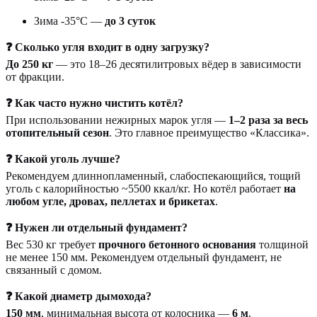
Зима -35°С —
до 3 суток
❓ Сколько угля входит в одну загрузку?
До 250 кг
— это 18–26 десятилитровых вёдер в зависимости
от фракции.
❓ Как часто нужно чистить котёл?
При использовании нежирных марок угля —
1–2 раза за весь
отопительный сезон
. Это главное преимущество «Классика».
❓ Какой уголь лучше?
Рекомендуем длиннопламенный, слабоспекающийся, тощий
уголь с калорийностью ~5500 ккал/кг. Но котёл работает
на
любом угле, дровах, пеллетах и брикетах
.
❓ Нужен ли отдельный фундамент?
Вес 530 кг требует
прочного бетонного основания
толщиной
не менее 150 мм. Рекомендуем отдельный фундамент, не
связанный с домом.
❓ Какой диаметр дымохода?
150 мм
, минимальная высота от колосника —
6 м
.