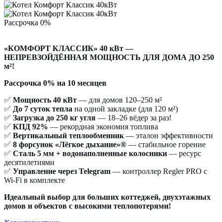
Рассрочка 0%
«КОМФОРТ КЛАССИК» 40 кВт —
НЕПРЕВЗОЙДЁННАЯ МОЩНОСТЬ ДЛЯ ДОМА ДО 250
м²!
Рассрочка 0%
на 10 месяцев
✅
Мощность 40 кВт
— для домов 120–250 м²
✅
До 7 суток тепла
на одной закладке (для 120 м²)
✅
Загрузка до 250 кг угля
— 18–26 вёдер за раз!
✅
КПД 92%
— рекордная экономия топлива
✅
Вертикальный теплообменник
— эталон эффективности
✅
8 форсунок «Лёгкое дыхание»®
— стабильное горение
✅
Сталь 5 мм + водонаполненные колосники
— ресурс
десятилетиями
✅
Управление через Telegram
— контроллер Regler PRO с
Wi-Fi в комплекте
Идеальный выбор для больших коттеджей, двухэтажных
домов и объектов с высокими теплопотерями!