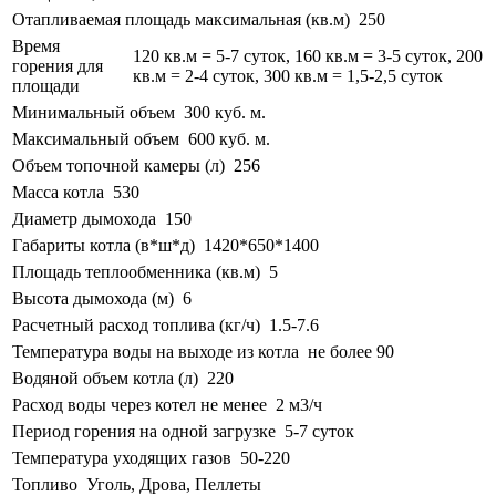
Отапливаемая площадь максимальная (кв.м)
250
Время
120 кв.м = 5-7 суток, 160 кв.м = 3-5 суток, 200
горения для
кв.м = 2-4 суток, 300 кв.м = 1,5-2,5 суток
площади
Минимальный объем
300 куб. м.
Максимальный объем
600 куб. м.
Объем топочной камеры (л)
256
Масса котла
530
Диаметр дымохода
150
Габариты котла (в*ш*д)
1420*650*1400
Площадь теплообменника (кв.м)
5
Высота дымохода (м)
6
Расчетный расход топлива (кг/ч)
1.5-7.6
Температура воды на выходе из котла
не более 90
Водяной объем котла (л)
220
Расход воды через котел не менее
2 м3/ч
Период горения на одной загрузке
5-7 суток
Температура уходящих газов
50-220
Топливо
Уголь, Дрова, Пеллеты