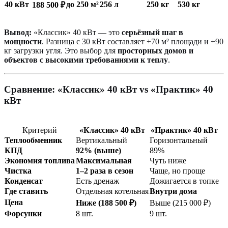
40 кВт
до 250 м²
256 л
250 кг
530 кг
188 500 ₽
Вывод:
«Классик» 40 кВт — это
серьёзный шаг в
мощности
. Разница с 30 кВт составляет +70 м² площади и +90
кг загрузки угля. Это выбор для
просторных домов и
объектов с высокими требованиями к теплу
.
Сравнение: «Классик» 40 кВт vs «Практик» 40
кВт
Критерий
«Классик» 40 кВт
«Практик» 40 кВт
Теплообменник
Вертикальный
Горизонтальный
КПД
92% (выше)
89%
Экономия топлива
Максимальная
Чуть ниже
Чистка
1–2 раза в сезон
Чаще, но проще
Конденсат
Есть дренаж
Дожигается в топке
Где ставить
Отдельная котельная
Внутри дома
Цена
Ниже (188 500 ₽)
Выше (215 000 ₽)
Форсунки
8 шт.
9 шт.