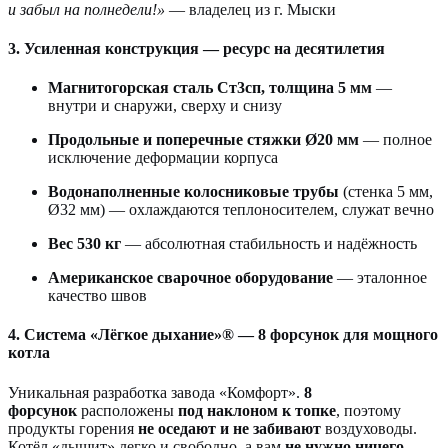
и забыл на полнедели!»
— владелец из г. Мыски
3. Усиленная конструкция — ресурс на десятилетия
Магнитогорская сталь Ст3сп, толщина 5 мм
—
внутри и снаружи, сверху и снизу
Продольные и поперечные стяжки Ø20 мм
— полное
исключение деформации корпуса
Водонаполненные колосниковые трубы
(стенка 5 мм,
Ø32 мм) — охлаждаются теплоносителем, служат вечно
Вес 530 кг
— абсолютная стабильность и надёжность
Американское сварочное оборудование
— эталонное
качество швов
4. Система «Лёгкое дыхание»® — 8 форсунок для мощного
котла
Уникальная разработка завода «Комфорт».
8
форсунок
расположены
под наклоном к топке
, поэтому
продукты горения
не оседают и не забивают
воздуховоды.
Котёл «дышит» легко и свободно, а вам
не нужно ничего