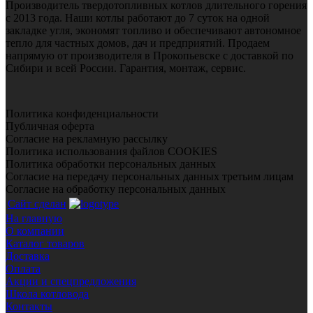
Производитель твердотопливных котлов длительного горения
с 2013 года. Наши котлы работают до 7 суток на одной
закладке угля, экономят топливо и обеспечивают автономное
тепло для частных домов, дач и предприятий. Продаем
напрямую от производителя в Прокопьевске с доставкой по
Сибири и всей России. Гарантия, монтаж, сервис.
Политика конфиденциальности
Публичная оферта
Согласие на рекламную рассылку
Политика использования файлов COOKIES
Политика обработки персональных данных
Согласие на передачу персональных данных третьим лицам
Согласие на обработку персональных данных
Сайт сделан
На главную
О компании
Каталог товаров
Доставка
Оплата
Акции и спецпредложения
Школа котловода
Контакты