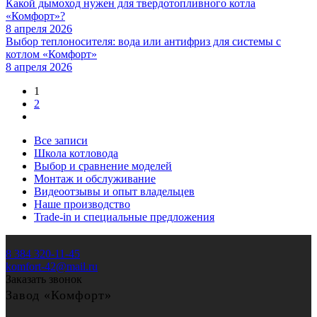
Какой дымоход нужен для твердотопливного котла
«Комфорт»?
8 апреля 2026
Выбор теплоносителя: вода или антифриз для системы с
котлом «Комфорт»
8 апреля 2026
1
2
Все записи
Школа котловода
Выбор и сравнение моделей
Монтаж и обслуживание
Видеоотзывы и опыт владельцев
Наше производство
Trade-in и специальные предложения
8 384 320-11-45
komfort-42@mail.ru
Заказать звонок
Завод «Комфорт»