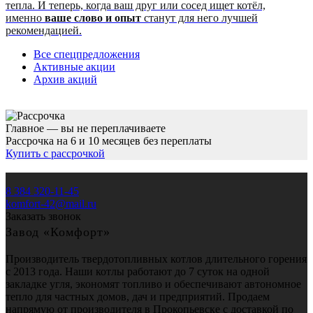
тепла. И теперь, когда ваш друг или сосед ищет котёл,
именно
ваше слово и опыт
станут для него лучшей
рекомендацией.
Все спецпредложения
Активные акции
Архив акций
Главное — вы не переплачиваете
Рассрочка на 6 и 10 месяцев без переплаты
Купить с рассрочкой
8 384 320-11-45
komfort-42@mail.ru
Заказать звонок
Завод «Комфорт»
Производитель твердотопливных котлов длительного горения
с 2013 года. Наши котлы работают до 7 суток на одной
закладке угля, экономят топливо и обеспечивают автономное
тепло для частных домов, дач и предприятий. Продаем
напрямую от производителя в Прокопьевске с доставкой по