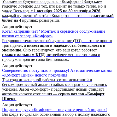
Уважаемые будущие владельцы «Комфорта»! Запускаем
годовую лотерею для тех, кто ценит не только тепло, но и
удачу. Весь год, с
1 октября 2025 по 30 сентября 2026
,
каждый купленный котёл «Комфорт» — это ваш
счастливый
билет
на 4 крупных розыгрыша.
Акция действует
Котел капризничает? Монтаж и сервисное обслуживание
котлов от завода «Комфорт»
Регулярное техническое обслуживание (ТО) — это не просто
трата денег, а
инвестиция в надёжность, безопасность и
экономию
. Оно гарантирует, что ваш котёл работает
с
максимальным КПД
, потребляет меньше топлива и
прослужит долгие годы без поломок.
Акция действует
Совершенство поступило в продажу! Автоматические котлы
«Комфорт Шнек» нового поколения
Три года инженерной работы, сотни испытаний и
бескомпромиссный анализ слабых мест рынка увенчались
успехом. Завод «Комфорт» представляет новый стандарт
автоматического отопления —
серию котлов «Комфорт
Шнек»
.
Акция действует
Подарите другу «Комфорт» — получите ценный подарок!
Вы когда-то сделали осознанный выбор в пользу надёжного