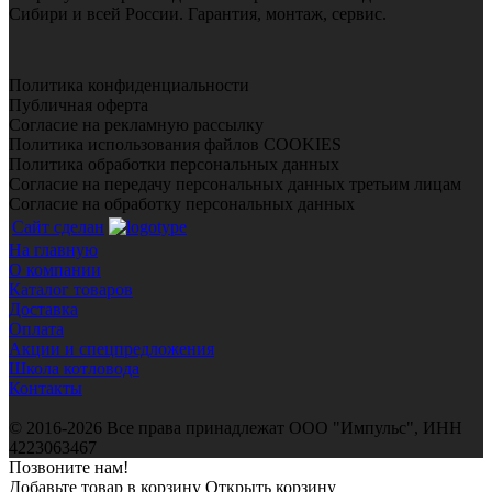
Сибири и всей России. Гарантия, монтаж, сервис.
Политика конфиденциальности
Публичная оферта
Согласие на рекламную рассылку
Политика использования файлов COOKIES
Политика обработки персональных данных
Согласие на передачу персональных данных третьим лицам
Согласие на обработку персональных данных
Сайт сделан
На главную
О компании
Каталог товаров
Доставка
Оплата
Акции и спецпредложения
Школа котловода
Контакты
© 2016-2026 Все права принадлежат ООО "Импульс", ИНН
4223063467
Позвоните нам!
Добавьте товар в корзину
Открыть корзину