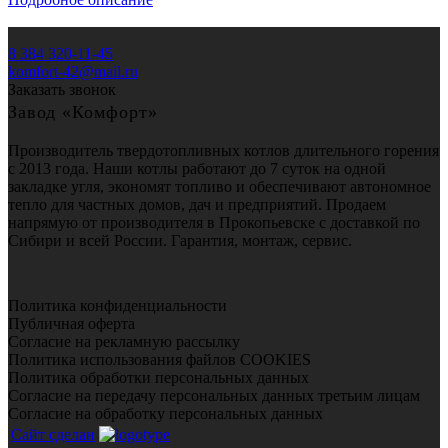
8 384 320-11-45
komfort-42@mail.ru
Заказать звонок
Завод «Комфорт»
Производитель твердотопливных котлов длительного горения
с 2013 года. Наши котлы работают до 7 суток на одной
закладке угля, экономят топливо и обеспечивают автономное
тепло для частных домов, дач и предприятий. Продаем
напрямую от производителя в Прокопьевске с доставкой по
Сибири и всей России. Гарантия, монтаж, сервис.
Политика конфиденциальности
Публичная оферта
Согласие на рекламную рассылку
Политика использования файлов COOKIES
Политика обработки персональных данных
Согласие на передачу персональных данных третьим лицам
Согласие на обработку персональных данных
Сайт сделан