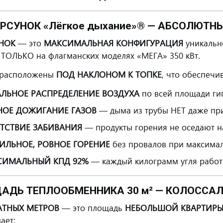
ФОРСУНОК «Лёгкое дыхание»® — АБСОЛЮТ
НОК
— это
МАКСИМАЛЬНАЯ КОНФИГУРАЦИЯ
уникальн
 ТОЛЬКО на флагманских моделях «МЕГА» 350 кВт.
 расположены
ПОД НАКЛОНОМ К ТОПКЕ
, что обеспечив
ЛЬНОЕ РАСПРЕДЕЛЕНИЕ ВОЗДУХА
по всей площади гиг
НОЕ ДОЖИГАНИЕ ГАЗОВ
— дыма из трубы НЕТ даже при
ТСТВИЕ ЗАБИВАНИЯ
— продукты горения не оседают н
ИЛЬНОЕ, РОВНОЕ ГОРЕНИЕ
без провалов при максима
СИМАЛЬНЫЙ КПД 92%
— каждый килограмм угля работа
ЩАДЬ ТЕПЛООБМЕННИКА 30 м² — КОЛОСС
АТНЫХ МЕТРОВ
— это площадь
НЕБОЛЬШОЙ КВАРТИР
ает: