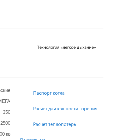
Технология «легкое дыхание»
еские
Паспорт котла
МЕГА
Расчет длительности горения
350
2500
Расчет теплопотерь
100 кв.м = 2-3 суток, 2000 кв.м = 1,5 суток
Показать все