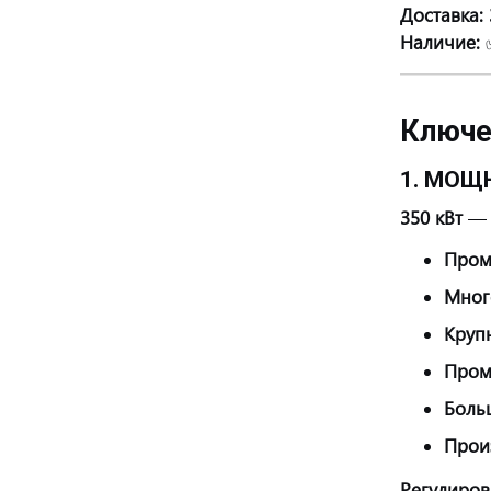
Доставка:
Наличие:
Ключе
1. МОЩН
350 кВт
— 
Пром
Мног
Круп
Пром
Боль
Прои
Регулиров