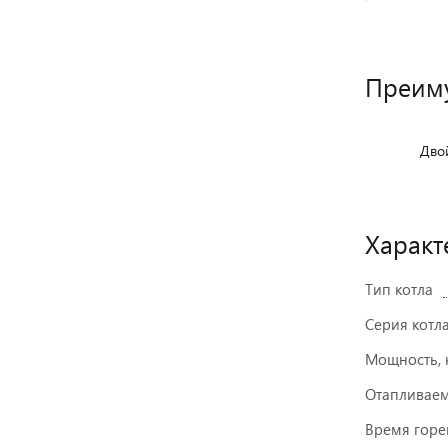
Преим
Дво
Характ
Тип котла
Серия котл
Мощность, 
Отапливаем
Время горе