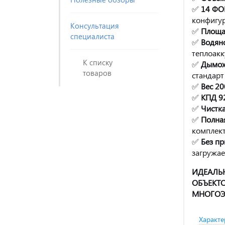
✅
14 ФО
конфигу
Консультация
✅
Площа
специалиста
✅
Водян
теплоак
К списку
✅
Дымох
товаров
стандарт
✅
Вес 20
✅
КПД 9
✅
Чистк
✅
Полна
комплек
✅
Без пр
загружае
ИДЕАЛЬ
ОБЪЕКТ
МНОГОЭ
Характе