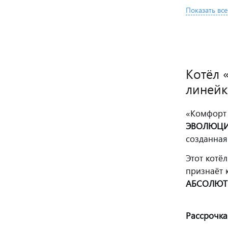
Показать все
Котёл 
линей
«Комфорт 
ЭВОЛЮЦ
созданная
Этот котё
признаёт 
АБСОЛЮТ
Рассрочка