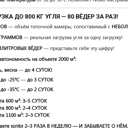
УЗКА ДО 800 КГ УГЛЯ — 80 ВЁДЕР ЗА РАЗ!
РОВ
— объём топочной камеры, сопоставимый с
НЕБОЛ
ОГРАММОВ
— реальная загрузка угля за одну загрузку!
ИЛИТРОВЫХ ВЁДЕР
— представьте себе эту цифру!
автономность на объекте 2000 м²:
, весна
—
до 4 СУТОК!
до -25°С
—
до 3 СУТОК
до -35°С
—
до 2 СУТОК
а 600 м²:
3–5 СУТОК
а 800 м²:
2–4 СУТОК
а 1100 м²:
2–3 СУТОК
аете котёл 2–3 РАЗА В НЕДЕЛЮ — И ЗАБЫВАЕТЕ О НЁМ.