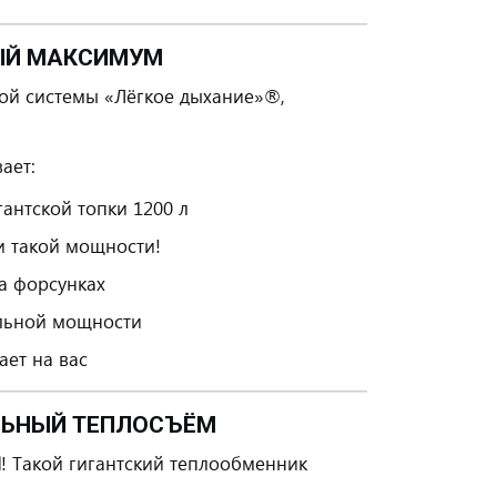
НЫЙ МАКСИМУМ
ой системы «Лёгкое дыхание»®,
ает:
антской топки 1200 л
 такой мощности!
а форсунках
льной мощности
ет на вас
АЛЬНЫЙ ТЕПЛОСЪЁМ
Ы
! Такой гигантский теплообменник