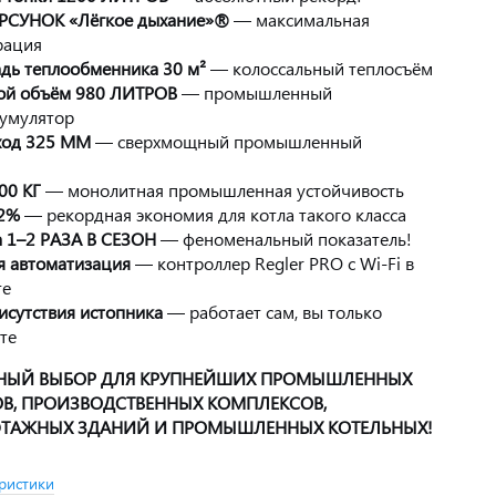
РСУНОК «Лёгкое дыхание»®
— максимальная
рация
дь теплообменника 30 м²
— колоссальный теплосъём
ой объём 980 ЛИТРОВ
— промышленный
кумулятор
од 325 ММ
— сверхмощный промышленный
00 КГ
— монолитная промышленная устойчивость
2%
— рекордная экономия для котла такого класса
а 1–2 РАЗА В СЕЗОН
— феноменальный показатель!
я автоматизация
— контроллер Regler PRO с Wi-Fi в
те
исутствия истопника
— работает сам, вы только
те
НЫЙ ВЫБОР ДЛЯ КРУПНЕЙШИХ ПРОМЫШЛЕННЫХ
ОВ, ПРОИЗВОДСТВЕННЫХ КОМПЛЕКСОВ,
ТАЖНЫХ ЗДАНИЙ И ПРОМЫШЛЕННЫХ КОТЕЛЬНЫХ!
ристики