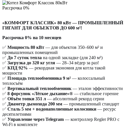
Рассрочка 0%
«КОМФОРТ КЛАССИК» 80 кВт — ПРОМЫШЛЕННЫЙ
ГИГАНТ ДЛЯ ОБЪЕКТОВ ДО 600 м²!
Рассрочка 0%
на 10 месяцев
✅
Мощность 80 кВт
— для объектов 350–600 м² и
промышленных помещений
✅
До 7 суток тепла
на одной закладке (для 240 м²)
✅
Загрузка до 320 кг угля
— 28–34 вёдер за раз!
✅
КПД 92%
— рекордная экономия для котла такой
мощности
✅
Площадь теплообменника 9 м²
— колоссальный
теплосъём
✅
Вертикальный теплообменник
— эталон эффективности
✅
8 форсунок «Лёгкое дыхание»®
— стабильное горение
✅
Объём топки 351 л
— абсолютный рекорд серии
✅
Диаметр дымохода 200 мм
— промышленный стандарт
✅
Сталь 5 мм + водонаполненные колосники
— ресурс
десятилетиями
✅
Управление через Telegram
— контроллер Regler PRO с
Wi-Fi в комплекте