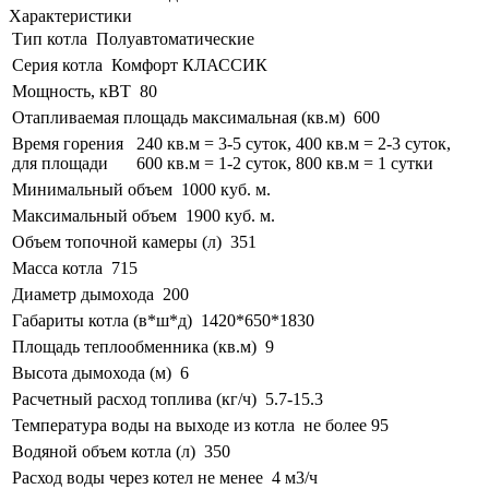
Характеристики
Тип котла
Полуавтоматические
Серия котла
Комфорт КЛАССИК
Мощность, кВТ
80
Отапливаемая площадь максимальная (кв.м)
600
Время горения
240 кв.м = 3-5 суток, 400 кв.м = 2-3 суток,
для площади
600 кв.м = 1-2 суток, 800 кв.м = 1 сутки
Минимальный объем
1000 куб. м.
Максимальный объем
1900 куб. м.
Объем топочной камеры (л)
351
Масса котла
715
Диаметр дымохода
200
Габариты котла (в*ш*д)
1420*650*1830
Площадь теплообменника (кв.м)
9
Высота дымохода (м)
6
Расчетный расход топлива (кг/ч)
5.7-15.3
Температура воды на выходе из котла
не более 95
Водяной объем котла (л)
350
Расход воды через котел не менее
4 м3/ч