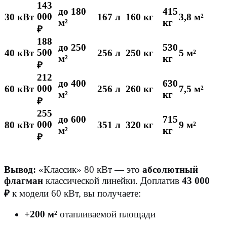
143
до 180
415
000
30 кВт
167 л
160 кг
3,8 м²
м²
кг
₽
188
до 250
530
500
40 кВт
256 л
250 кг
5 м²
м²
кг
₽
212
до 400
630
000
60 кВт
256 л
260 кг
7,5 м²
м²
кг
₽
255
до 600
715
000
80 кВт
351 л
320 кг
9 м²
м²
кг
₽
Вывод:
«Классик» 80 кВт — это
абсолютный
флагман
классической линейки. Доплатив
43 000
₽
к модели 60 кВт, вы получаете:
+200 м²
отапливаемой площади