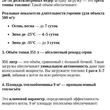
28–34 десятилитровых вёдер
за одну загрузку — это
треть
тонны топлива
! Такой объём обеспечивает:
Реальные показатели длительности горения (для объекта
500 м²):
Осень, весна
— до
7 суток
Зима до -25°С
—
4–5 суток
Зима до -35°С
— до
3 суток
3. Объём топки 351 л — абсолютный рекорд серии
351 литр
— это объём, сравнимый с большой бочкой. Такая
загрузка обеспечивает
уникальную автономность
даже при
колоссальной мощности. Вы загружаете топливо
1 раз в 3–7
дней
, забывая о котле на всю рабочую неделю.
4. Площадь теплообменника 9 м² — промышленный
теплосъём
Это
ключевой параметр
, определяющий эффективность
мощного котла. 9 м² площади теплосъёма обеспечивают: