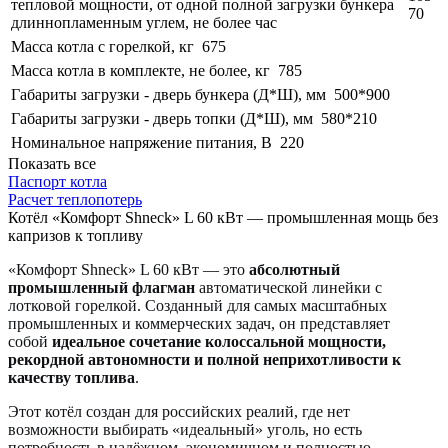
тепловой мощности, от одной полной загрузки бункера
70
длиннопламенным углем, не более час
Масса котла с горелкой, кг
675
Масса котла в комплекте, не более, кг
785
Габариты загрузки - дверь бункера (Д*Ш), мм
500*900
Габариты загрузки - дверь топки (Д*Ш), мм
580*210
Номинальное напряжение питания, В
220
Показать все
Паспорт котла
Расчет теплопотерь
Котёл «Комфорт Shneck» L 60 кВт — промышленная мощь без
капризов к топливу
«Комфорт Shneck» L 60 кВт — это
абсолютный
промышленный флагман
автоматической линейки с
лотковой горелкой. Созданный для самых масштабных
промышленных и коммерческих задач, он представляет
собой
идеальное сочетание колоссальной мощности,
рекордной автономности и полной неприхотливости к
качеству топлива
.
Этот котёл создан для российских реалий, где нет
возможности выбирать «идеальный» уголь, но есть
потребность в надёжном, экономичном и полностью