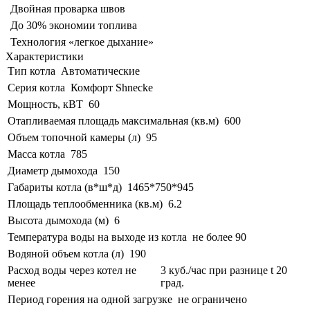
Двойная проварка швов
До 30% экономии топлива
Технология «легкое дыхание»
Характеристики
Тип котла
Автоматические
Серия котла
Комфорт Shnecke
Мощность, кВТ
60
Отапливаемая площадь максимальная (кв.м)
600
Объем топочной камеры (л)
95
Масса котла
785
Диаметр дымохода
150
Габариты котла (в*ш*д)
1465*750*945
Площадь теплообменника (кв.м)
6.2
Высота дымохода (м)
6
Температура воды на выходе из котла
не более 90
Водяной объем котла (л)
190
Расход воды через котел не
3 куб./час при разнице t 20
менее
град.
Период горения на одной загрузке
не ограничено