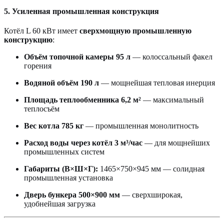
5. Усиленная промышленная конструкция
Котёл L 60 кВт имеет
сверхмощную промышленную
конструкцию
:
Объём топочной камеры 95 л
— колоссальный факел
горения
Водяной объём 190 л
— мощнейшая тепловая инерция
Площадь теплообменника 6,2 м²
— максимальный
теплосъём
Вес котла 785 кг
— промышленная монолитность
Расход воды через котёл 3 м³/час
— для мощнейших
промышленных систем
Габариты (В×Ш×Г):
1465×750×945 мм — солидная
промышленная установка
Дверь бункера 500×900 мм
— сверхширокая,
удобнейшая загрузка