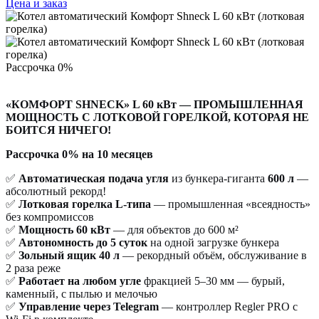
Цена и заказ
Рассрочка 0%
«КОМФОРТ SHNECK» L 60 кВт — ПРОМЫШЛЕННАЯ
МОЩНОСТЬ С ЛОТКОВОЙ ГОРЕЛКОЙ, КОТОРАЯ НЕ
БОИТСЯ НИЧЕГО!
Рассрочка 0%
на 10 месяцев
✅
Автоматическая подача угля
из бункера-гиганта
600 л
—
абсолютный рекорд!
✅
Лотковая горелка L-типа
— промышленная «всеядность»
без компромиссов
✅
Мощность 60 кВт
— для объектов до 600 м²
✅
Автономность до 5 суток
на одной загрузке бункера
✅
Зольный ящик 40 л
— рекордный объём, обслуживание в
2 раза реже
✅
Работает на любом угле
фракцией 5–30 мм — бурый,
каменный, с пылью и мелочью
✅
Управление через Telegram
— контроллер Regler PRO с