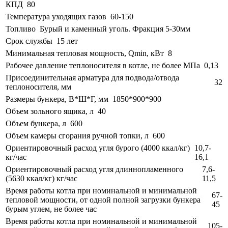
КПД
80
Температура уходящих газов
60-150
Топливо
Бурый и каменный уголь. Фракция 5-30мм
Срок службы
15 лет
Минимальная тепловая мощность, Qmin, кВт
8
Рабочее давление теплоносителя в котле, не более МПа
0,13
Присоединительная арматура для подвода/отвода
32
теплоносителя, мм
Размеры бункера, В*Ш*Г, мм
1850*900*900
Объем зольного ящика, л
40
Объем бункера, л
600
Объем камеры сгорания ручной топки, л
600
Ориентировочный расход угля бурого (4000 ккал/кг)
10,7-
кг/час
16,1
Ориентировочный расход угля длиннопламенного
7,6-
(5630 ккал/кг) кг/час
11,5
Время работы котла при номинальной и минимальной
67-
тепловой мощности, от одной полной загрузки бункера
45
бурым углем, не более час
Время работы котла при номинальной и минимальной
105-