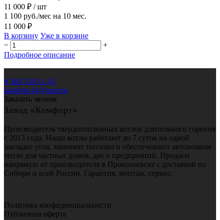
11 000 ₽
/ шт
1 100 руб./мес на 10 мес.
11 000 ₽
В корзину
Уже в корзине
−
+
Подробное описание
8 384 320-11-45
komfort-42@mail.ru
Заказать звонок
Завод «Комфорт»
Производитель твердотопливных котлов длительного горения
с 2013 года. Наши котлы работают до 7 суток на одной
закладке угля, экономят топливо и обеспечивают автономное
тепло для частных домов, дач и предприятий. Продаем
напрямую от производителя в Прокопьевске с доставкой по
Сибири и всей России. Гарантия, монтаж, сервис.
Политика конфиденциальности
Публичная оферта