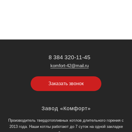
590 руб./мес на 10 мес.
1 100 руб./мес на 10 мес.
40 руб./мес на 10 мес.
1 200 руб./мес на 10 мес.
1 418 руб./мес на 10 мес.
60 руб./мес на 10 мес.
8 384 320-11-45
komfort-42@mail.ru
Заказать звонок
Завод «Комфорт»
Производитель твердотопливных котлов длительного горения с
2013 года. Наши котлы работают до 7 суток на одной закладке