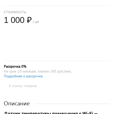
СТОИМОСТЬ
1 000 ₽
/ шт
+
−
Рассрочка 0%
На срок 10 месяцев, платеж 100 руб./мес.
Подробнее о рассрочке
К списку товаров
Описание
Датчик температуры помещения с Wi-Fi —