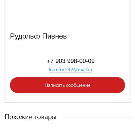
Рудольф Пивнёв
+7 903 998-00-09
komfort-42@mail.ru
Написать сообщение
Похожие товары
РАССРОЧКА 0%
РАССРОЧКА 0%
РАССРОЧКА 0%
РАССРОЧКА 0%