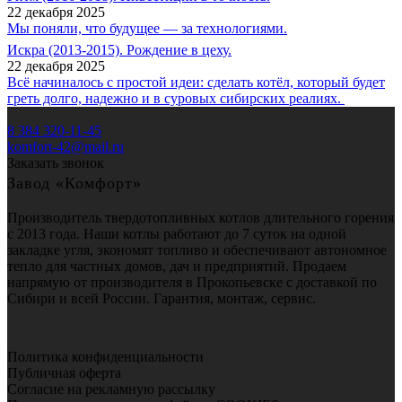
22 декабря 2025
Мы поняли, что будущее — за технологиями.
Искра (2013-2015). Рождение в цеху.
22 декабря 2025
Всё начиналось с простой идеи: сделать котёл, который будет
греть долго, надежно и в суровых сибирских реалиях.
8 384 320-11-45
komfort-42@mail.ru
Заказать звонок
Завод «Комфорт»
Производитель твердотопливных котлов длительного горения
с 2013 года. Наши котлы работают до 7 суток на одной
закладке угля, экономят топливо и обеспечивают автономное
тепло для частных домов, дач и предприятий. Продаем
напрямую от производителя в Прокопьевске с доставкой по
Сибири и всей России. Гарантия, монтаж, сервис.
Политика конфиденциальности
Публичная оферта
Согласие на рекламную рассылку