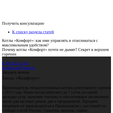
Получить консультацию
К списку раздела статей
Котлы «Комфорт»: как ими управлять и отапливаться с
максимальным удобством?
Почему котлы «Комфорт» почти не дымят? Секрет в верхнем
горении
8 384 320-11-45
komfort-42@mail.ru
Заказать звонок
Завод «Комфорт»
Производитель твердотопливных котлов длительного горения
с 2013 года. Наши котлы работают до 7 суток на одной
закладке угля, экономят топливо и обеспечивают автономное
тепло для частных домов, дач и предприятий. Продаем
напрямую от производителя в Прокопьевске с доставкой по
Сибири и всей России. Гарантия, монтаж, сервис.