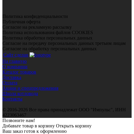
Политика конфиденциальности
Публичная оферта
Согласие на рекламную рассылку
Политика использования файлов COOKIES
Политика обработки персональных данных
Согласие на передачу персональных данных третьим лицам
Согласие на обработку персональных данных
Сайт сделан
На главную
О компании
Каталог товаров
Доставка
Оплата
Акции и спецпредложения
Школа котловода
Контакты
© 2016-2026 Все права принадлежат ООО "Импульс", ИНН
4223063467
Позвоните нам!
Добавьте товар в корзину
Открыть корзину
Ваш заказ готов к оформлению