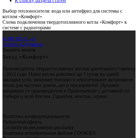
К списку раздела статей
Выбор теплоносителя: вода или антифриз для системы с
котлом «Комфорт»
Схема подключения твердотопливного котла «Комфорт» к
системе с радиаторами
8 384 320-11-45
komfort-42@mail.ru
Заказать звонок
Завод «Комфорт»
Производитель твердотопливных котлов длительного горения
с 2013 года. Наши котлы работают до 7 суток на одной
закладке угля, экономят топливо и обеспечивают автономное
тепло для частных домов, дач и предприятий. Продаем
напрямую от производителя в Прокопьевске с доставкой по
Сибири и всей России. Гарантия, монтаж, сервис.
Политика конфиденциальности
Публичная оферта
Согласие на рекламную рассылку
Политика использования файлов COOKIES